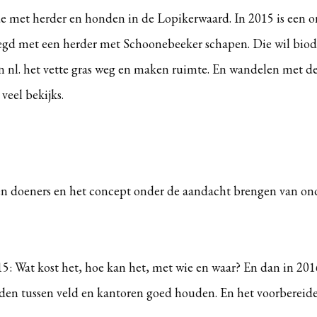
e met herder en honden in de Lopikerwaard. In 2015 is een 
legd met een herder met Schoonebeeker schapen. Die wil biodi
n nl. het vette gras weg en maken ruimte. En wandelen met d
veel bekijks.
n doeners en het concept onder de aandacht brengen van ond
: Wat kost het, hoe kan het, met wie en waar? En dan in 2016
en tussen veld en kantoren goed houden. En het voorbereide