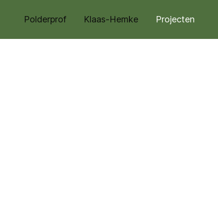
Polderprof
Klaas-Hemke
Projecten