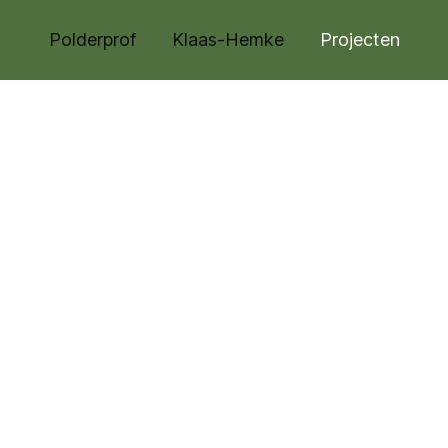
Polderprof
Klaas-Hemke
Projecten